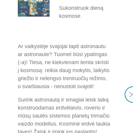
Sukonstruok dieną
kosmose
Ar vaikystėje svajojai tapti astronautu
ar astronaute? Tuomet būsi ypatingas
(-a)! Tiesa, ne kiekvienam lemta skristi
į kosmosą: reikia daug mokytis, laikytis
griežto ir nelengvo treniruočių režimo,
o svarbiausia - nenustoti svajoti!
Surink astronautą ir smagiai leisk laiką
konstruodamas erdvėlaivio, roverio ir
mūsų saulės sistemos planetų trimačio
vaizdo modelius. Kosminė erdvė laukia
tavęs! Žaisk ir įmink jos paslaptis!