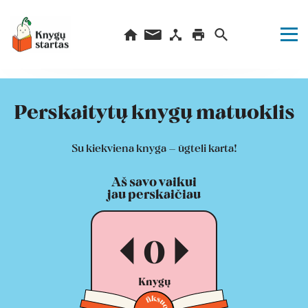
Perskaitytų knygų matuoklis
Su kiekviena knyga – ūgteli karta!
Aš savo vaikui
jau perskaičiau
0
Knygų