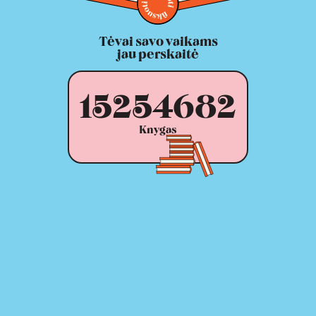
Tėvai savo vaikams
jau perskaitė
15254682
Knygas