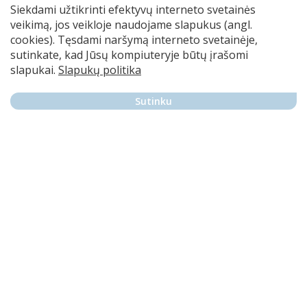
Siekdami užtikrinti efektyvų interneto svetainės
veikimą, jos veikloje naudojame slapukus (angl.
cookies). Tęsdami naršymą interneto svetainėje,
sutinkate, kad Jūsų kompiuteryje būtų įrašomi
slapukai.
Slapukų politika
Sutinku
Skaitymo skatinimo 2025–2027 m.
veiksmų planą vykdo