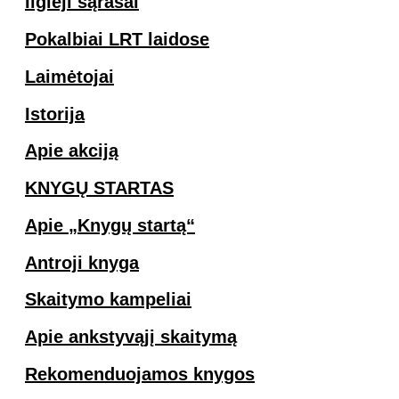
Ilgieji sąrašai
Pokalbiai LRT laidose
Laimėtojai
Istorija
Apie akciją
KNYGŲ STARTAS
Apie „Knygų startą“
Antroji knyga
Skaitymo kampeliai
Apie ankstyvąjį skaitymą
Rekomenduojamos knygos