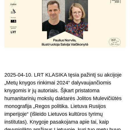
2025-04-10. LRT KLASIKA tęsia pažintį su akcijoje
„Metų knygos rinkimai 2024“ dalyvaujančiomis
knygomis ir jų autoriais. Šįkart pristatoma
humanitarinių mokslų daktarės Jolitos Mulevičiūtės
monografija „Regos politika. Lietuva Rusijos
imperijoje“ (išleido Lietuvos kultūros tyrimų
institutas). Knygoje pasakojama apie tai, kaip
devyniolikto amžiaus Lietuvoje, kuri tuo metu buvo