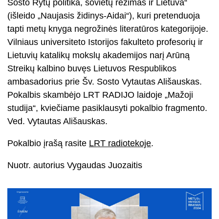
Sosto Rytų politika, sovietų režimas ir Lietuva“
(išleido „Naujasis židinys-Aidai“), kuri pretenduoja
tapti metų knyga negrožinės literatūros kategorijoje.
Vilniaus universiteto Istorijos fakulteto profesorių ir
Lietuvių katalikų mokslų akademijos narį Arūną
Streikų kalbino buvęs Lietuvos Respublikos
ambasadorius prie Šv. Sosto Vytautas Ališauskas.
Pokalbis skambėjo LRT RADIJO laidoje „Mažoji
studija“, kviečiame pasiklausyti pokalbio fragmento.
Ved. Vytautas Ališauskas.
Pokalbio įrašą rasite
LRT radiotekoje
.
Nuotr. autorius Vygaudas Juozaitis