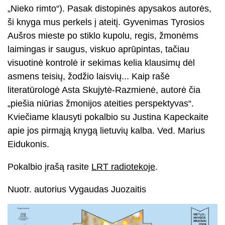
„Nieko rimto“). Pasak distopinės apysakos autorės,
ši knyga mus perkels į ateitį. Gyvenimas Tyrosios
Aušros mieste po stiklo kupolu, regis, žmonėms
laimingas ir saugus, viskuo aprūpintas, tačiau
visuotinė kontrolė ir sekimas kelia klausimų dėl
asmens teisių, žodžio laisvių... Kaip rašė
literatūrologė Asta Skujytė-Razmienė, autorė čia
„piešia niūrias žmonijos ateities perspektyvas“.
Kviečiame klausyti pokalbio su Justina Kapeckaite
apie jos pirmąją knygą lietuvių kalba. Ved. Marius
Eidukonis.
Pokalbio įrašą rasite
LRT radiotekoje
.
Nuotr. autorius Vygaudas Juozaitis