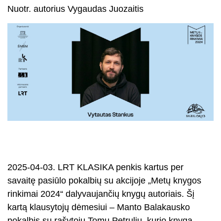
Nuotr. autorius Vygaudas Juozaitis
2025-04-03. LRT KLASIKA penkis kartus per
savaitę pasiūlo pokalbių su akcijoje „Metų knygos
rinkimai 2024“ dalyvaujančių knygų autoriais. Šį
kartą klausytojų dėmesiui – Manto Balakausko
pokalbis su rašytoju Tomu Petruliu, kurio knyga