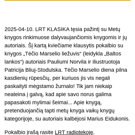
2025-04-10. LRT KLASIKA tęsia pažintį su Metų
knygos rinkimuose dalyvaujančiomis knygomis ir jų
autoriais. Šį kartą kviečiame klausytis pokalbio su
knygos „Tėčio Marselio liežuvis“ (leidykla „Baltos
lankos“) autoriais Pauliumi Norvila ir iliustruotoja
Patricija Bliuj-Stodulska. Tėčio Marselio diena pilna
kasdienių rūpesčių, per kuriuos jis vis negali
paskaityti mėgstamo žurnalo! Tik jam niekaip
neateina į galvą, kad apie savo norus galima
papasakoti mylimai šeimai... Apie knygą,
pretenduojančią tapti metų knyga vaikų knygų
kategorijoje, su autoriais kalbėjosi Marius Eidukonis.
Pokalbio įrašą rasite
LRT radiotekoje
.