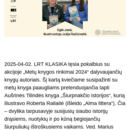
2025-04-02. LRT KLASIKA tęsia pokalbius su
akcijoje „Metų knygos rinkimai 2024“ dalyvaujančių
knygų autoriais. Šį kartą kviečiame susipažinti su
metų knyga paaugliams pretenduojančia tapti
Aušrinės Tilindės knyga „Šiurpnakčio istorijos“, kurią
iliustravo Roberta Railaitė (išleido „Alma littera“). Čia
– dvylika tarpusavyje susijusių siaubo istorijų
drąsiems, nuotykių ir po kūną bėgiojančių
šiurpuliukų ištroškusiems vaikams. Ved. Marius