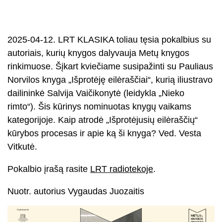
2025-04-12. LRT KLASIKA toliau tęsia pokalbius su
autoriais, kurių knygos dalyvauja Metų knygos
rinkimuose. Šįkart kviečiame susipažinti su Pauliaus
Norvilos knyga „Išprotėję eilėraščiai“, kurią iliustravo
dailininkė Salvija Vaičikonytė (leidykla „Nieko
rimto“). Šis kūrinys nominuotas knygų vaikams
kategorijoje. Kaip atrodė „Išprotėjusių eilėraščių“
kūrybos procesas ir apie ką ši knyga? Ved. Vesta
Vitkutė.
Pokalbio įrašą rasite
LRT radiotekoje
.
Nuotr. autorius Vygaudas Juozaitis