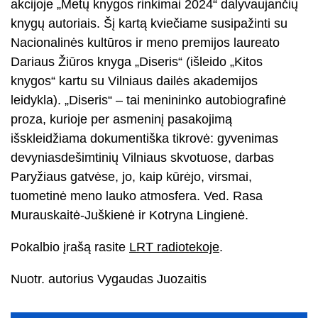
akcijoje „Metų knygos rinkimai 2024“ dalyvaujančių
knygų autoriais. Šį kartą kviečiame susipažinti su
Nacionalinės kultūros ir meno premijos laureato
Dariaus Žiūros knyga „Diseris“ (išleido „Kitos
knygos“ kartu su Vilniaus dailės akademijos
leidykla). „Diseris“ – tai menininko autobiografinė
proza, kurioje per asmeninį pasakojimą
išskleidžiama dokumentiška tikrovė: gyvenimas
devyniasdešimtinių Vilniaus skvotuose, darbas
Paryžiaus gatvėse, jo, kaip kūrėjo, virsmai,
tuometinė meno lauko atmosfera. Ved. Rasa
Murauskaitė-Juškienė ir Kotryna Lingienė.
Pokalbio įrašą rasite
LRT radiotekoje
.
Nuotr. autorius Vygaudas Juozaitis