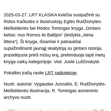
2025-03-27. LRT KLASIKA kviečia susipažinti su
Rūtos Kačkutės ir iliustruotojų Eglės Rudžionytės-
Meškėlienės bei Redos Tomingas knyga „Gintaro
kelias: nuo Romos iki Baltijos“ (leidykla „Alma
littera“). Ši knyga, išsamiai ir patraukliai
supažindinanti jaunąjį skaitytoją su gintaro istorija,
prasidėjusia prieš mūsų erą, pretenduoja tapti metų
knyga vaikų kategorijoje. Ved. Justė Luščinskytė.
Pokalbio įrašą rasite
LRT radiotekoje
.
Nuotr. autoriai: Vygaudas Juozaitis, E. Rudžionytės-
Meškėlienės iliustracija, R. Tomingas asmeninio
archyvo nuotr.