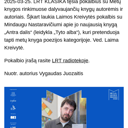
2025-03-25. LRT KLASIKA tęsia pokalbius su Metų
knygos rinkimuose dalyvaujančių knygų autorėmis ir
autoriais. Šįkart laukia Laimos Kreivytės pokalbis su
Mindaugu Nastaravičiumi apie jo naujausią knygą
„Antra dalis“ (leidykla „Tyto alba“), kuri pretenduoja
tapti metų knyga poezijos kategorijoje. Ved. Laima
Kreivytė.
Pokalbio įrašą rasite
LRT radiotekoje
.
Nuotr. autorius Vygaudas Juozaitis