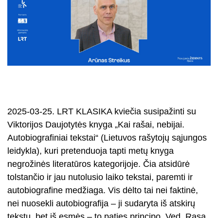
2025-03-25. LRT KLASIKA kviečia susipažinti su
Viktorijos Daujotytės knyga „Kai rašai, nebijai.
Autobiografiniai tekstai“ (Lietuvos rašytojų sąjungos
leidykla), kuri pretenduoja tapti metų knyga
negrožinės literatūros kategorijoje. Čia atsidūrė
tolstančio ir jau nutolusio laiko tekstai, paremti ir
autobiografine medžiaga. Vis dėlto tai nei faktinė,
nei nuosekli autobiografija – ji sudaryta iš atskirų
tekstų, bet iš esmės – to paties principo. Ved. Rasa