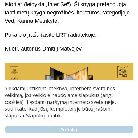
istorija“ (leidykla „Inter Se“). Ši knyga pretenduoja
tapti metų knyga negrožinės literatūros kategorijoje.
Ved. Karina Metrikytė.
Pokalbio įrašą rasite
LRT radiotekoje
.
Nuotr. autorius Dmitrij Matvejev
Siekdami užtikrinti efektyvų interneto svetainės
veikimą, jos veikloje naudojame slapukus (angl.
cookies). Tęsdami naršymą interneto svetainėje,
sutinkate, kad Jūsų kompiuteryje būtų įrašomi
slapukai.
Slapukų politika
Sutinku