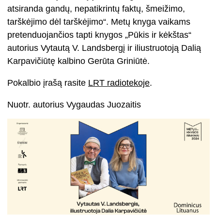
atsiranda gandų, nepatikrintų faktų, šmeižimo,
tarškėjimo dėl tarškėjimo“. Metų knyga vaikams
pretenduojančios tapti knygos „Pūkis ir kėkštas“
autorius Vytautą V. Landsbergį ir iliustruotoją Dalią
Karpavičiūtę kalbino Gerūta Griniūtė.
Pokalbio įrašą rasite
LRT radiotekoje
.
Nuotr. autorius Vygaudas Juozaitis