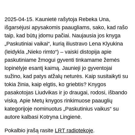
2025-04-15. Kaunietė rašytoja Rebeka Una,
išgarsėjusi apysakomis paaugliams, sako, kad rašo
taip, kad būtų įdomu pačiai. Naujausia jos knyga
„Paskutiniai vaikai“, kurią iliustravo Lena Klyukina
(leidykla „Nieko rimto“) – vaiski distopija apie
paskutiniame žmogui gyventi tinkamame žemės
lopinėlyje esantį kaimą. Jaunieji jo gyventojai
sužino, kad patys atžalų neturės. Kaip susitaikyti su
tokia žinia, kaip elgtis, ko griebtis? Knygos
pasakotojas Liudvikas ir jo draugai, rodosi, išbando
viską. Apie Metų knygos rinkimuose paauglių
kategorijoje nominuotus „Paskutinius vaikus“ su
autore kalbasi Kotryna Lingienė.
Pokalbio įrašą rasite
LRT radiotekoje
.