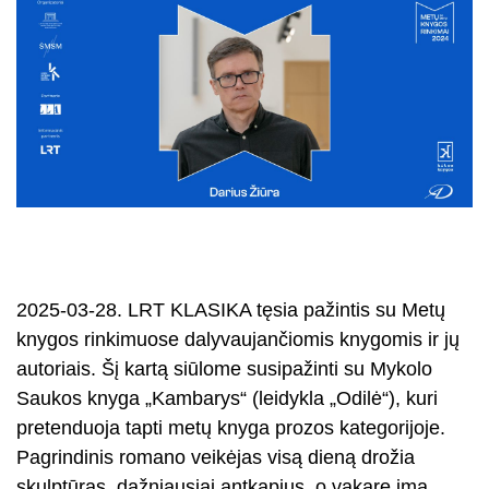
2025-03-28. LRT KLASIKA tęsia pažintis su Metų
knygos rinkimuose dalyvaujančiomis knygomis ir jų
autoriais. Šį kartą siūlome susipažinti su Mykolo
Saukos knyga „Kambarys“ (leidykla „Odilė“), kuri
pretenduoja tapti metų knyga prozos kategorijoje.
Pagrindinis romano veikėjas visą dieną drožia
skulptūras, dažniausiai antkapius, o vakare ima