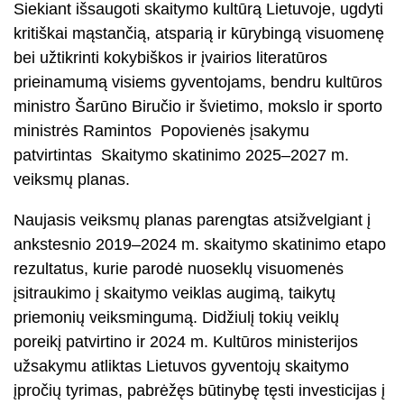
Siekiant išsaugoti skaitymo kultūrą Lietuvoje, ugdyti
kritiškai mąstančią, atsparią ir kūrybingą visuomenę
bei užtikrinti kokybiškos ir įvairios literatūros
prieinamumą visiems gyventojams, bendru kultūros
ministro Šarūno Biručio ir švietimo, mokslo ir sporto
ministrės Ramintos Popovienės įsakymu
patvirtintas Skaitymo skatinimo 2025–2027 m.
veiksmų planas.
Naujasis veiksmų planas parengtas atsižvelgiant į
ankstesnio 2019–2024 m. skaitymo skatinimo etapo
rezultatus, kurie parodė nuoseklų visuomenės
įsitraukimo į skaitymo veiklas augimą, taikytų
priemonių veiksmingumą. Didžiulį tokių veiklų
poreikį patvirtino ir 2024 m. Kultūros ministerijos
užsakymu atliktas Lietuvos gyventojų skaitymo
įpročių tyrimas, pabrėžęs būtinybę tęsti investicijas į