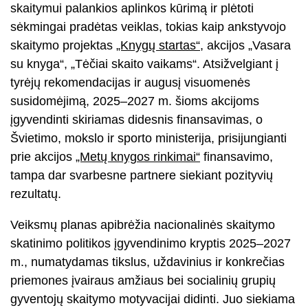
skaitymui palankios aplinkos kūrimą ir plėtoti
sėkmingai pradėtas veiklas, tokias kaip ankstyvojo
skaitymo projektas
„Knygų startas“
, akcijos „Vasara
su knyga“, „Tėčiai skaito vaikams“. Atsižvelgiant į
tyrėjų rekomendacijas ir augusį visuomenės
susidomėjimą, 2025–2027 m. šioms akcijoms
įgyvendinti skiriamas didesnis finansavimas, o
Švietimo, mokslo ir sporto ministerija, prisijungianti
prie akcijos
„Metų knygos rinkimai“
finansavimo,
tampa dar svarbesne partnere siekiant pozityvių
rezultatų.
Veiksmų planas apibrėžia nacionalinės skaitymo
skatinimo politikos įgyvendinimo kryptis 2025–2027
m., numatydamas tikslus, uždavinius ir konkrečias
priemones įvairaus amžiaus bei socialinių grupių
gyventojų skaitymo motyvacijai didinti. Juo siekiama