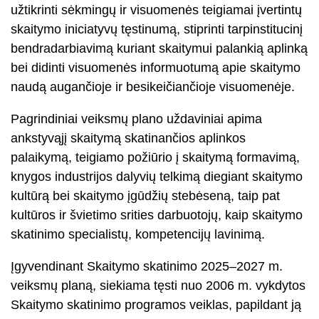
užtikrinti sėkmingų ir visuomenės teigiamai įvertintų
skaitymo iniciatyvų tęstinumą, stiprinti tarpinstitucinį
bendradarbiavimą kuriant skaitymui palankią aplinką
bei didinti visuomenės informuotumą apie skaitymo
naudą augančioje ir besikeičiančioje visuomenėje.
Pagrindiniai veiksmų plano uždaviniai apima
ankstyvąjį skaitymą skatinančios aplinkos
palaikymą, teigiamo požiūrio į skaitymą formavimą,
knygos industrijos dalyvių telkimą diegiant skaitymo
kultūrą bei skaitymo įgūdžių stebėseną, taip pat
kultūros ir švietimo srities darbuotojų, kaip skaitymo
skatinimo specialistų, kompetencijų lavinimą.
Įgyvendinant Skaitymo skatinimo 2025–2027 m.
veiksmų planą, siekiama tęsti nuo 2006 m. vykdytos
Skaitymo skatinimo programos veiklas, papildant ją