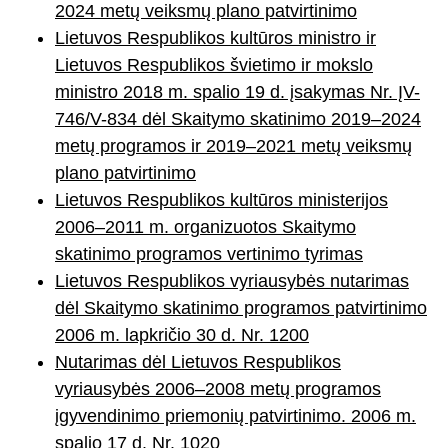
2024 metų veiksmų plano patvirtinimo
Lietuvos Respublikos kultūros ministro ir
Lietuvos Respublikos švietimo ir mokslo
ministro 2018 m. spalio 19 d. įsakymas Nr. ĮV-
746/V-834 dėl Skaitymo skatinimo 2019–2024
metų programos ir 2019–2021 metų veiksmų
plano patvirtinimo
Lietuvos Respublikos kultūros ministerijos
2006–2011 m. organizuotos Skaitymo
skatinimo programos vertinimo tyrimas
Lietuvos Respublikos vyriausybės nutarimas
dėl Skaitymo skatinimo programos patvirtinimo
2006 m. lapkričio 30 d. Nr. 1200
Nutarimas dėl Lietuvos Respublikos
vyriausybės 2006–2008 metų programos
įgyvendinimo priemonių patvirtinimo. 2006 m.
spalio 17 d. Nr. 1020