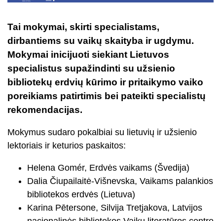
Tai mokymai, skirti specialistams,
dirbantiems su vaikų skaityba ir ugdymu.
Mokymai inicijuoti siekiant Lietuvos
specialistus supažindinti su užsienio
bibliotekų erdvių kūrimo ir pritaikymo vaiko
poreikiams patirtimis bei pateikti specialistų
rekomendacijas.
Mokymus sudaro pokalbiai su lietuvių ir užsienio
lektoriais ir keturios paskaitos:
Helena Gomér, Erdvės vaikams (Švedija)
Dalia Čiupailaitė-Višnevska, Vaikams palankios
bibliotekos erdvės (Lietuva)
Karina Pētersone, Silvija Tretjakova, Latvijos
nacionalinės bibliotekos Vaikų literatūros centro